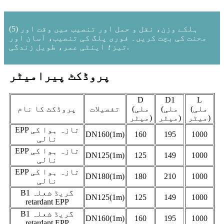
(5) ہلکے وزن، نقل و حمل اور تنصیب میں وقت اور
محنت کی بچت کریں۔ فوری پلگ کی تنصیب، آسان اور
تیز؛ اینٹی عمر، طویل زندگی.
پروڈکٹ پیرامیٹر
D
D1
L
(ملی
(ملی
(ملی
تفصیلات
پروڈکٹ کا نام
میٹر)
میٹر)
میٹر)
EPP تازہ ہوا کی
DN160(1m)
160
195
1000
نالی
EPP تازہ ہوا کی
DN125(1m)
125
149
1000
نالی
EPP تازہ ہوا کی
DN180(1m)
180
210
1000
نالی
B1 گریڈ شعلہ
DN125(1m)
125
149
1000
retardant EPP
B1 گریڈ شعلہ
DN160(1m)
160
195
1000
retardant EPP