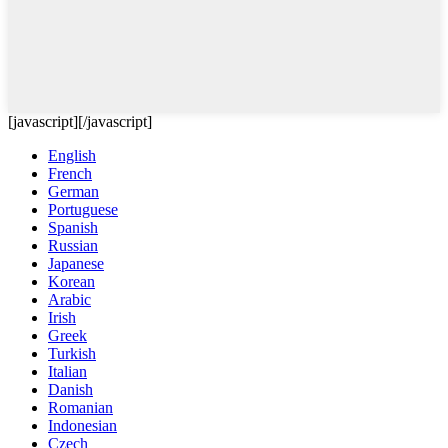
[javascript]
[/javascript]
English
French
German
Portuguese
Spanish
Russian
Japanese
Korean
Arabic
Irish
Greek
Turkish
Italian
Danish
Romanian
Indonesian
Czech