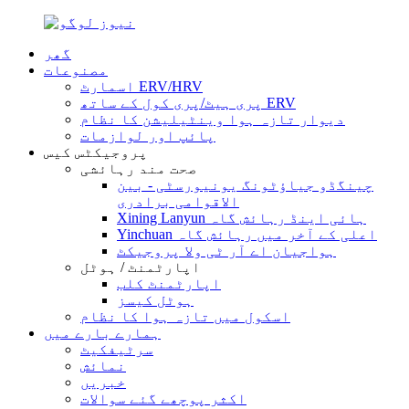
گھر
مصنوعات
اسمارٹ ERV/HRV
پری ہیٹ/پری کول کے ساتھ ERV
دیوار تازہ ہوا وینٹیلیشن کا نظام
پائپ اور لوازمات
پروجیکٹس کیس
صحت مند رہائشی
چینگڈو جیاؤٹونگ یونیورسٹی - بین
الاقوامی برادری
Xining Lanyun ہائی اینڈ رہائش گاہ
Yinchuan اعلی کے آخر میں رہائش گاہ
ہواجیان اے آر ٹی ولا پروجیکٹ
اپارٹمنٹ / ہوٹل
اپارٹمنٹ کلب
ہوٹل کیسز
اسکول میں تازہ ہوا کا نظام
ہمارے بارے میں
سرٹیفکیٹ
نمائش
خبریں
اکثر پوچھے گئے سوالات