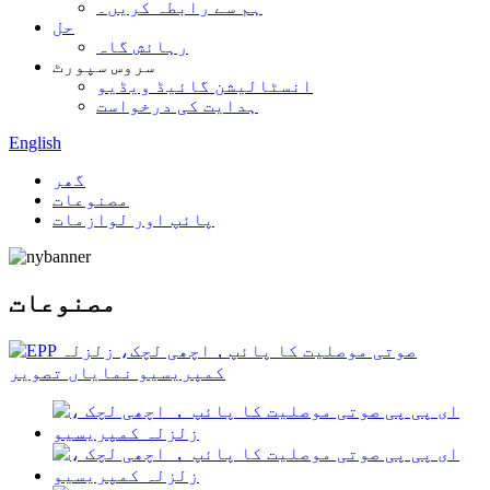
ہم سے رابطہ کریں۔
حل
رہائش گاہ
سروس سپورٹ
انسٹالیشن گائیڈ ویڈیو
ہدایت کی درخواست
English
گھر
مصنوعات
پائپ اور لوازمات
مصنوعات