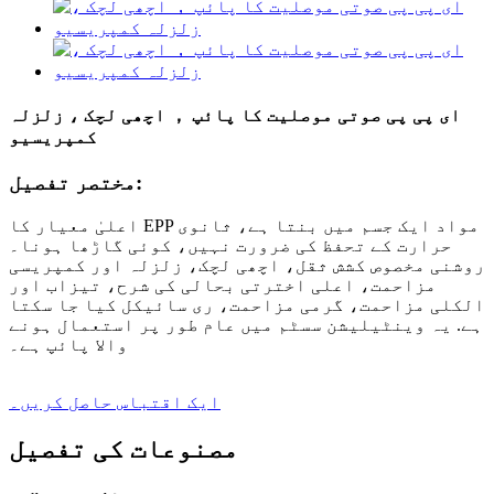
ای پی پی صوتی موصلیت کا پائپ ， اچھی لچک ، زلزلہ
کمپریسیو
مختصر تفصیل:
اعلیٰ معیار کا EPP مواد ایک جسم میں بنتا ہے، ثانوی
حرارت کے تحفظ کی ضرورت نہیں، کوئی گاڑھا ہونا۔
روشنی مخصوص کشش ثقل، اچھی لچک، زلزلہ اور کمپریسی
مزاحمت، اعلی اخترتی بحالی کی شرح، تیزاب اور
الکلی مزاحمت، گرمی مزاحمت، ری سائیکل کیا جا سکتا
ہے. یہ وینٹیلیشن سسٹم میں عام طور پر استعمال ہونے
والا پائپ ہے۔
ایک اقتباس حاصل کریں۔
مصنوعات کی تفصیل