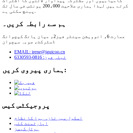
کامیابیوں اور مشترکہ پیداوار لائنوں کا اشتراک
کرتے ہیں لہذا ہماری صلاحیت 200،000 یونٹس فی سال تک
پہنچ سکتی ہے.
ہم سے رابطہ کریں۔
عمارت 6، انوویشن سینٹر فیز2، میان یانگ کیچوانگ
ڈسٹرکٹ، صوبہ سیچوان
EMAIL: irene@iguicoo.cn
ٹیلی فون: 0816-6330593
ہماری پیروی کریں:
پروجیکٹس کیس
اسکول میں تازہ ہوا کا نظام
اپارٹمنٹ کلب
ہوٹل کیسز