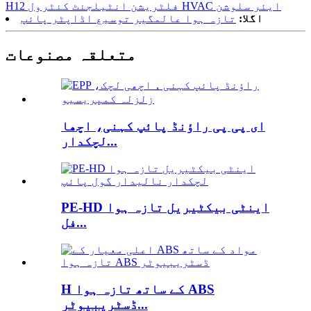
H12 فلٹریشن انٹیلجنٹ کنٹرول HVAC ایئر سلوشن
اگلا:
تازہ ہوا عالمگیر توسیع اڈاپٹر پائپ
متعلقہ مصنوعات
ای پی پی راؤنڈ پائپ کہنی، اچھا
لچکدار...
PE-HD اینٹی بیکٹیریل تازہ ہوا
فل...
H کے ساتھ تازہ ہوا ABS
ڈسٹریبیوٹر...