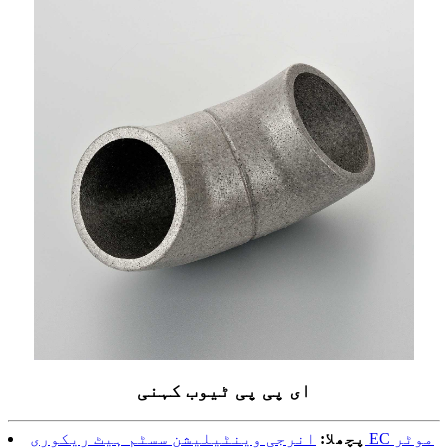
ای پی پی ٹیوب کہنی
پچھلا:
انرجی وینٹیلیشن سسٹم ہیٹ ریکوری EC موٹر