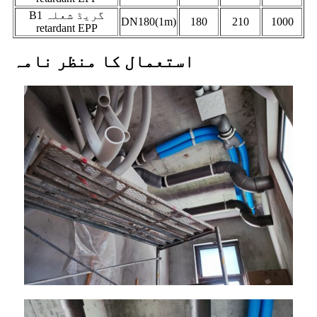
B1 گریڈ شعلہ
DN180(1m)
180
210
1000
retardant EPP
استعمال کا منظر نامہ