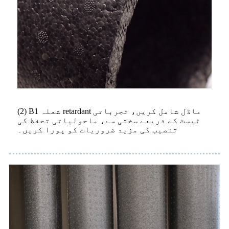
(2) B1 شعلہ retardant ماڈل شامل کریں، تجرباتی
ٹیسٹ کے ذریعے سختی سے، ماحولیاتی تحفظ کی
تنصیب کی مزید ضروریات کو پورا کریں۔