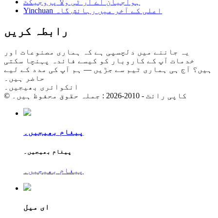
ہواجیان اے آر ٹی ولا پروجیکٹ
Yinchuan اعلی کے آخر میں رہائش گاہ
رابطہ کریں
یہ جاننے میں دلچسپی ہے کہ ہماری مصنوعات اور
خدمات آپ کے کاروبار کو کیسے فائدہ پہنچا سکتی
ہیں؟ آج ہی ہماری ٹیم سے جڑیں — ہم آپ کی مدد کے لیے
حاضر ہیں۔
انکوائری بھیجیں۔
© کاپی رائٹ - 2010-2026 : جملہ حقوق محفوظ ہیں۔
پیغام بھیجیں۔
پیغام بھیجیں۔
پیغام بھیجیں۔
ای میل