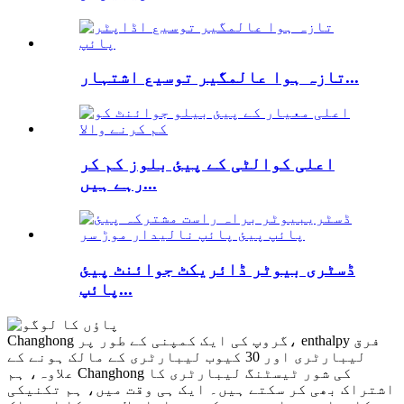
تازہ ہوا عالمگیر توسیع اشتہار...
اعلی کوالٹی کے پیئ بلوز کم کر
رہے ہیں...
ڈسٹری بیوٹر ڈائریکٹ جوائنٹ پیئ
پائپ...
Changhong گروپ کی ایک کمپنی کے طور پر، enthalpy فرق
لیبارٹری اور 30 ​​کیوب لیبارٹری کے مالک ہونے کے
علاوہ، ہم Changhong کی شور ٹیسٹنگ لیبارٹری کا
اشتراک بھی کر سکتے ہیں۔ ایک ہی وقت میں، ہم تکنیکی