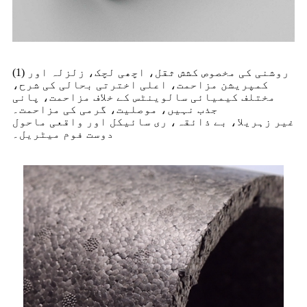
(1) روشنی کی مخصوص کشش ثقل، اچھی لچک، زلزلہ اور
کمپریشن مزاحمت، اعلی اخترتی بحالی کی شرح،
مختلف کیمیائی سالوینٹس کے خلاف مزاحمت، پانی
جذب نہیں، موصلیت، گرمی کی مزاحمت۔
غیر زہریلا، بے ذائقہ، ری سائیکل اور واقعی ماحول
دوست فوم میٹریل۔