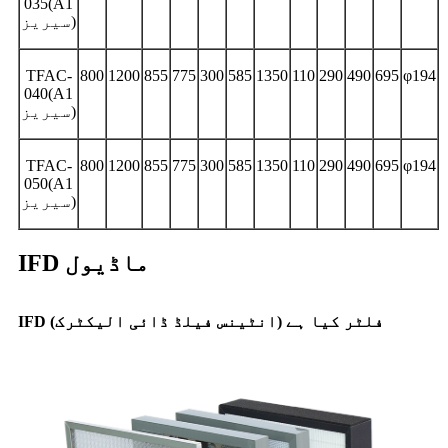
035(A1
سیریز)
TFAC-
800
1200
855
775
300
585
1350
110
290
490
695
φ194
040(A1
سیریز)
TFAC-
800
1200
855
775
300
585
1350
110
290
490
695
φ194
050(A1
سیریز)
IFD ماڈیول
IFD فلٹر کیا ہے (انٹینس فیلڈ ڈائی الیکٹرک)