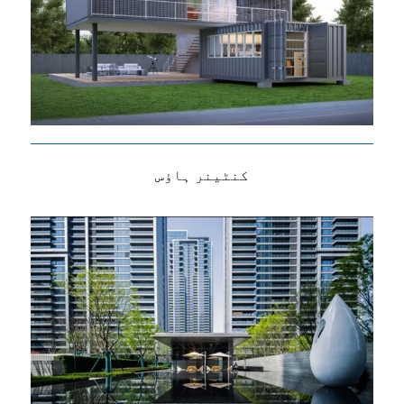
کنٹینر ہاؤس