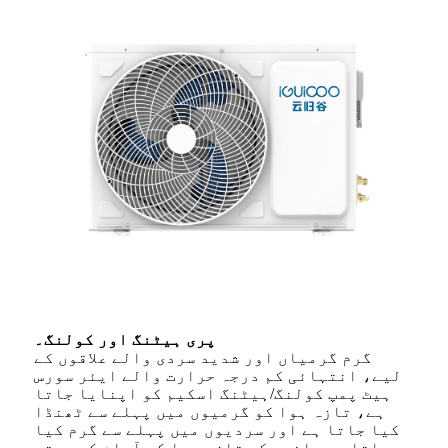
پری ہیٹنگ اور کولنگ۔
گرم گرمیاں اور شدید سردی والے علاقوں کے
لیے، انتہائی کم درجہ حرارت والے ایئر سورس
ہیٹ پمپ کولنگ/ہیٹنگ اسکیم کو اپنایا جاتا
ہے، تازہ ہوا کو گرمیوں میں پہلے سے ٹھنڈا
کیا جاتا ہے اور سردیوں میں پہلے سے گرم کیا
جاتا ہے، اندر کی تازہ ہوا کے آرام کو بہتر