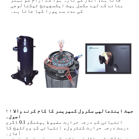
بنانے کے لیے مکمل ہیٹ ایکسچینج ٹیکنالوجی
کی مدد سے پورا کیا جاتا ہے۔
↑ ↑ جیٹ اینتھالپی سکرول کمپریسر کا کام کرنے والا
اصول۔
انتہائی کم درجہ حرارت مضبوط ہیٹنگ، 0.1 ڈگری
درست درجہ حرارت کنٹرول، انتہائی کم وولٹیج کا
آغاز۔
نوٹ: آلات کے ماڈل اور تکنیکی پیرامیٹر کی ترتیب