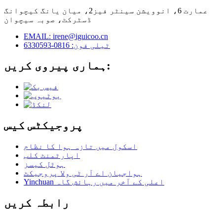
عمارت 6، انوویشن سینٹر فیز2، میان یانگ کیچوانگ
ڈسٹرکٹ، صوبہ سیچوان
EMAIL: irene@iguicoo.cn
ٹیلی فون: 0816-6330593
ہماری پیروی کریں:
پروجیکٹس کیس
اسکول میں تازہ ہوا کا نظام
اپارٹمنٹ کلب
ہوٹل کیسز
ہواجیان اے آر ٹی ولا پروجیکٹ
Yinchuan اعلی کے آخر میں رہائش گاہ
رابطہ کریں