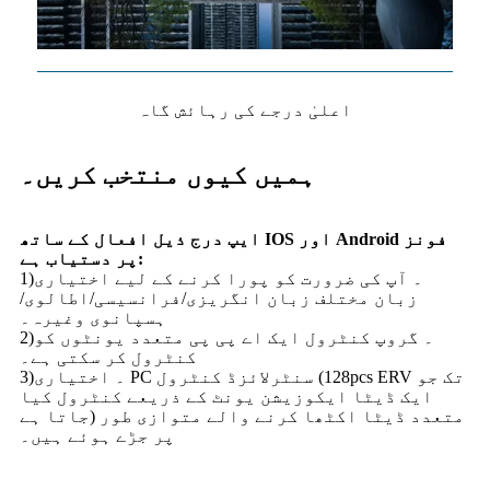
اعلیٰ درجے کی رہائش گاہ
ہمیں کیوں منتخب کریں۔
ایپ درج ذیل افعال کے ساتھ IOS اور Android فونز
پر دستیاب ہے:
1)۔ آپ کی ضرورت کو پورا کرنے کے لیے اختیاری
زبان مختلف زبان انگریزی/فرانسیسی/اطالوی/
ہسپانوی وغیرہ۔
2)۔ گروپ کنٹرول ایک اے پی پی متعدد یونٹوں کو
کنٹرول کر سکتی ہے۔
3)۔ اختیاری PC سنٹرلائزڈ کنٹرول (128pcs ERV تک جو
ایک ڈیٹا ایکوزیشن یونٹ کے ذریعے کنٹرول کیا
جاتا ہے) متعدد ڈیٹا اکٹھا کرنے والے متوازی طور
پر جڑے ہوئے ہیں۔