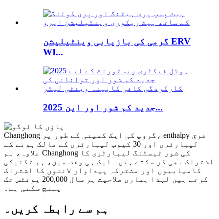
گرمی کی بازیابی وینٹیلیشن ERV
WI...
2025 جدید کم شور اور این...
Changhong گروپ کی ایک کمپنی کے طور پر، enthalpy فرق
لیبارٹری اور 30 ​​کیوب لیبارٹری کے مالک ہونے کے
علاوہ، ہم Changhong کی شور ٹیسٹنگ لیبارٹری کا
اشتراک بھی کر سکتے ہیں۔ ایک ہی وقت میں، ہم تکنیکی
کامیابیوں اور مشترکہ پیداوار لائنوں کا اشتراک
کرتے ہیں لہذا ہماری صلاحیت ہر سال 200,000 یونٹس تک
پہنچ سکتی ہے۔
ہم سے رابطہ کریں۔