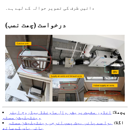
دائیں طرف کی تصویر حوالہ کے لیے ہے۔
درخواست (چھت نصب)
پچھلا:
انڈور مثبت پریشر وال ماونٹڈ بیڈروم ایئر
وینٹیلیشن سسٹم
اگلا:
ہوا سے پانی ہیٹ پمپ انرجی وینٹیلیشن سسٹم
بائی پاس کے ساتھ