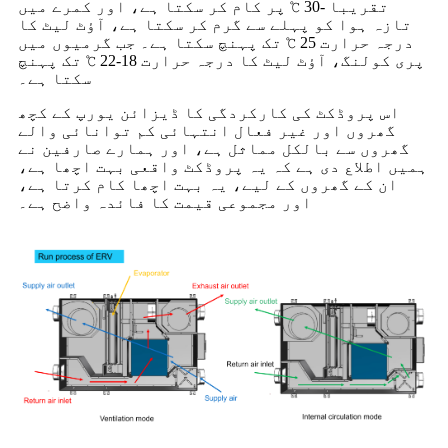
تقریبا -30 ℃ پر کام کر سکتا ہے، اور کمرے میں
تازہ ہوا کو پہلے سے گرم کر سکتا ہے، آؤٹ لیٹ کا
درجہ حرارت 25 ℃ تک پہنچ سکتا ہے۔ جب گرمیوں میں
پری کولنگ، آؤٹ لیٹ کا درجہ حرارت 18-22 ℃ تک پہنچ
سکتا ہے۔
اس پروڈکٹ کی کارکردگی کا ڈیزائن یورپ کے کچھ
گھروں اور غیر فعال انتہائی کم توانائی والے
گھروں سے بالکل مماثل ہے، اور ہمارے صارفین نے
ہمیں اطلاع دی ہے کہ یہ پروڈکٹ واقعی بہت اچھا ہے،
ان کے گھروں کے لیے، یہ بہت اچھا کام کرتا ہے،
اور مجموعی قیمت کا فائدہ واضح ہے۔