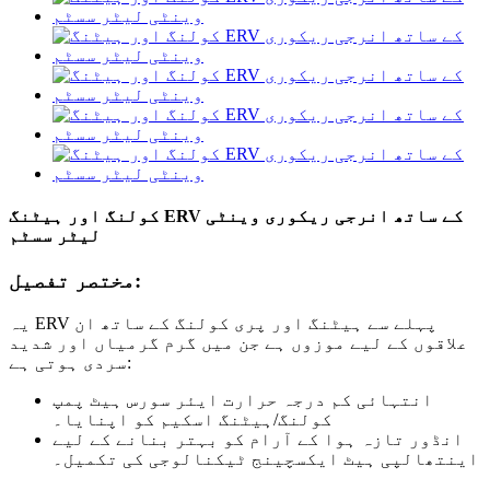
کولنگ اور ہیٹنگ ERV کے ساتھ انرجی ریکوری وینٹی
لیٹر سسٹم
مختصر تفصیل:
یہ ERV پہلے سے ہیٹنگ اور پری کولنگ کے ساتھ ان
علاقوں کے لیے موزوں ہے جن میں گرم گرمیاں اور شدید
سردی ہوتی ہے:
انتہائی کم درجہ حرارت ایئر سورس ہیٹ پمپ
کولنگ/ہیٹنگ اسکیم کو اپنایا۔
انڈور تازہ ہوا کے آرام کو بہتر بنانے کے لیے
اینتھالپی ہیٹ ایکسچینج ٹیکنالوجی کی تکمیل۔