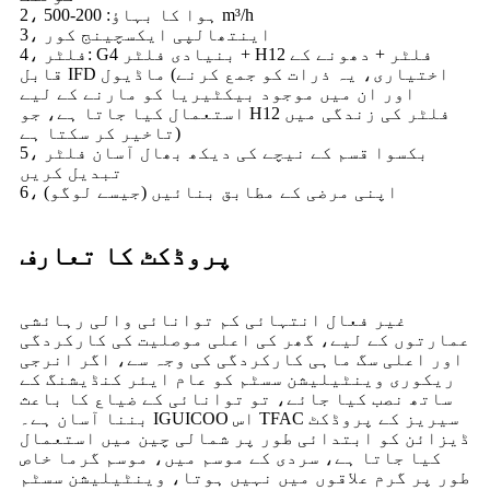
2، ہوا کا بہاؤ: 200-500 m³/h
3، اینتھالپی ایکسچینج کور
4، فلٹر: G4 بنیادی فلٹر + H12 فلٹر + دھونے کے
قابل IFD ماڈیول (اختیاری، یہ ذرات کو جمع کرنے
اور ان میں موجود بیکٹیریا کو مارنے کے لیے
استعمال کیا جاتا ہے، جو H12 فلٹر کی زندگی میں
تاخیر کر سکتا ہے)
5، بکسوا قسم کے نیچے کی دیکھ بھال آسان فلٹر
تبدیل کریں
6، اپنی مرضی کے مطابق بنائیں (جیسے لوگو)
پروڈکٹ کا تعارف
غیر فعال انتہائی کم توانائی والی رہائشی
عمارتوں کے لیے، گھر کی اعلی موصلیت کی کارکردگی
اور اعلی سگ ماہی کارکردگی کی وجہ سے، اگر انرجی
ریکوری وینٹیلیشن سسٹم کو عام ایئر کنڈیشنگ کے
ساتھ نصب کیا جائے، تو توانائی کے ضیاع کا باعث
بننا آسان ہے۔ IGUICOO اس TFAC سیریز کے پروڈکٹ
ڈیزائن کو ابتدائی طور پر شمالی چین میں استعمال
کیا جاتا ہے، سردی کے موسم میں، موسم گرما خاص
طور پر گرم علاقوں میں نہیں ہوتا، وینٹیلیشن سسٹم