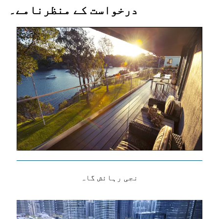
درخواست کے منظرنامے۔
نجی رہائش گاہ