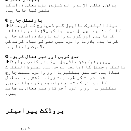
پولن، فلف، اڑنے والے کیڑے، بڑے معلق ذرات کو
فلٹر کیا جاتا ہے۔
② پارٹیکل چارج
IFD فیلڈ الیکٹرک ماڈیول گلو ڈسچارج کے طریقہ
کار کے ذریعے چینل میں ہوا کو پلازما میں آئنائز
کرتا ہے، اور گزرنے والے باریک ذرات کو چارج
کرتا ہے۔ پلازما وائرس سیل ٹشو کو تباہ کرنے کی
صلاحیت رکھتا ہے۔
③ جمع کریں اور غیر فعال کریں۔
IFD پیوریفیکیشن ماڈیول ایک ہنی کامب ہولو
مائیکرو چینل کا ڈھانچہ ہے جس میں مضبوط الیکٹرک
فیلڈ ہے، جس میں بیکٹیریا اور وائرس سمیت چارج
شدہ ذرات کی طرف بہت زیادہ کشش ہے۔ مسلسل
کارروائی کے تحت، ذرات جمع کیے جاتے ہیں،
بیکٹیریا اور وائرس آخر کار غیر فعال ہو جاتے
ہیں۔
پروڈکٹ پیرامیٹر
شرح