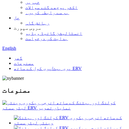
خبریں
اکثر پوچھے گئے سوالات
ہم سے رابطہ کریں۔
حل
رہائش گاہ
سروس سپورٹ
انسٹالیشن گائیڈ ویڈیو
ہدایت کی درخواست
English
گھر
مصنوعات
پری ہیٹ/پری کول کے ساتھ ERV
مصنوعات