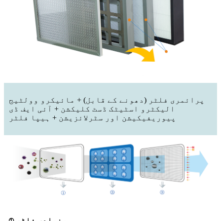
پرائمری فلٹر (دھونے کے قابل) + مائیکرو وولٹیج
الیکٹرو اسٹیٹک ڈسٹ کلیکشن + آئی ایف ڈی
پیوریفیکیشن اور سٹرلائزیشن + ہیپا فلٹر
① بنیادی فلٹر