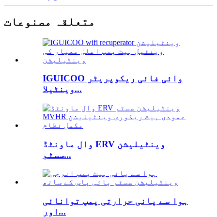
متعلقہ مصنوعات
IGUICOO وائی فائی ریکوپریٹر
وینٹیلا...
وال ماونٹڈ ERV وینٹیلیشن
سسٹم...
ہوا سے پانی حرارتی پمپ توانائی
اور...