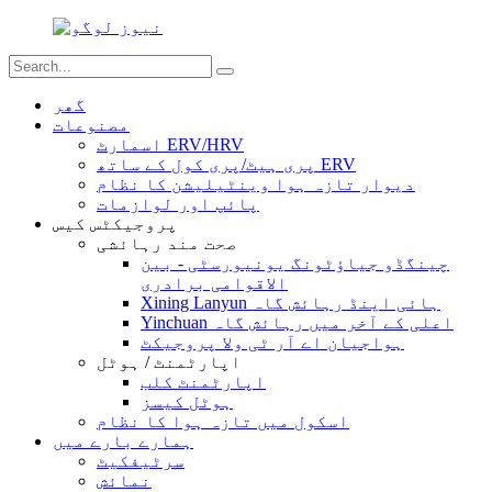
گھر
مصنوعات
اسمارٹ ERV/HRV
پری ہیٹ/پری کول کے ساتھ ERV
دیوار تازہ ہوا وینٹیلیشن کا نظام
پائپ اور لوازمات
پروجیکٹس کیس
صحت مند رہائشی
چینگڈو جیاؤٹونگ یونیورسٹی - بین
الاقوامی برادری
Xining Lanyun ہائی اینڈ رہائش گاہ
Yinchuan اعلی کے آخر میں رہائش گاہ
ہواجیان اے آر ٹی ولا پروجیکٹ
اپارٹمنٹ / ہوٹل
اپارٹمنٹ کلب
ہوٹل کیسز
اسکول میں تازہ ہوا کا نظام
ہمارے بارے میں
سرٹیفکیٹ
نمائش