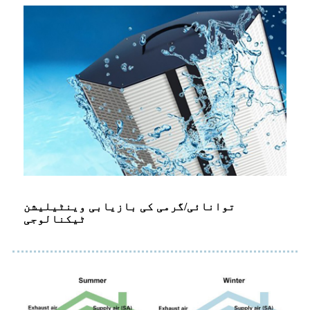
توانائی/گرمی کی بازیابی وینٹیلیشن
ٹیکنالوجی