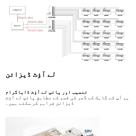
لے آؤٹ ڈیزائن
تنصیب اور پائپ لے آؤٹ ڈایاگرام
ہم آپ کے گاہک کے گھر کی قسم کے مطابق پائپ لے آؤٹ
ڈیزائن فراہم کر سکتے ہیں۔