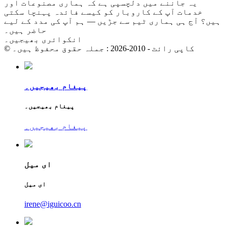
یہ جاننے میں دلچسپی ہے کہ ہماری مصنوعات اور
خدمات آپ کے کاروبار کو کیسے فائدہ پہنچا سکتی
ہیں؟ آج ہی ہماری ٹیم سے جڑیں — ہم آپ کی مدد کے لیے
حاضر ہیں۔
انکوائری بھیجیں۔
© کاپی رائٹ - 2010-2026 : جملہ حقوق محفوظ ہیں۔
پیغام بھیجیں۔
پیغام بھیجیں۔
پیغام بھیجیں۔
ای میل
ای میل
irene@iguicoo.cn