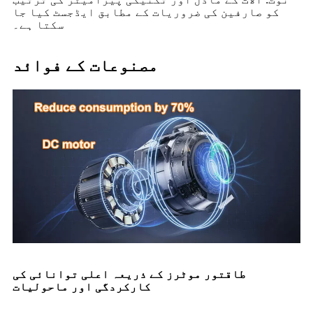
کو صارفین کی ضروریات کے مطابق ایڈجسٹ کیا جا
سکتا ہے۔
مصنوعات کے فوائد
طاقتور موٹرز کے ذریعہ اعلی توانائی کی
کارکردگی اور ماحولیات