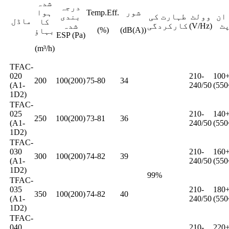
شدہ
درجہ
شور
Temp.Eff.
ہوا
ان
وولٹ
طہارت کی
بندی
ماڈل
کا
(V/Hz)
کارکردگی
شدہ
(%)
(dB(A))
بہاؤ
ESP (Pa)
(m³/h)
TFAC-
020
210-
100
200
100(200)
75-80
34
(A1-
240/50
(550
1D2)
TFAC-
025
210-
140
250
100(200)
73-81
36
(A1-
240/50
(550
1D2)
TFAC-
030
210-
160
300
100(200)
74-82
39
(A1-
240/50
(550
1D2)
99%
TFAC-
035
210-
180
350
100(200)
74-82
40
(A1-
240/50
(550
1D2)
TFAC-
040
210-
220