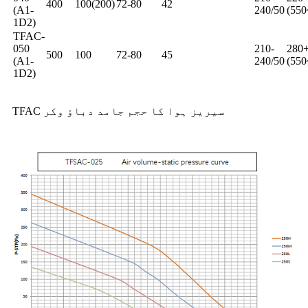
400
100(200)
72-80
42
(A1-
240/50
(550
1D2)
TFAC-
050
210-
280
500
100
72-80
45
(A1-
240/50
(550
1D2)
TFAC سیریز ہوا کا حجم جامد دباؤ وکر