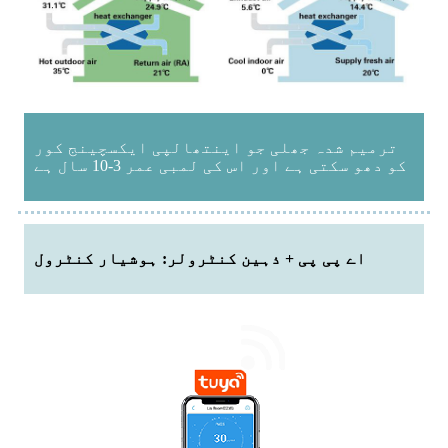
ترمیم شدہ جھلی جو اینتھالپی ایکسچینج کور
کو دھو سکتی ہے اور اس کی لمبی عمر 3-10 سال ہے
اے پی پی + ذہین کنٹرولر: ہوشیار کنٹرول