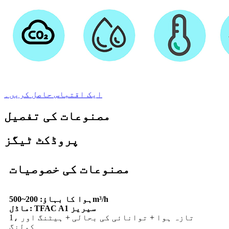
ایک اقتباس حاصل کریں۔
مصنوعات کی تفصیل
پروڈکٹ ٹیگز
مصنوعات کی خصوصیات
ہوا کا بہاؤ: 200~500m³/h
ماڈل: TFAC A1 سیریز
1، تازہ ہوا + توانائی کی بحالی + ہیٹنگ اور
کولنگ