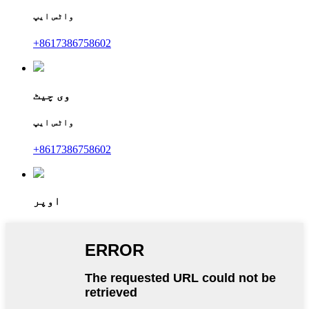
واٹس ایپ
+8617386758602
وی چیٹ
واٹس ایپ
+8617386758602
اوپر