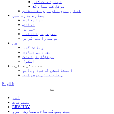
اپارٹمنٹ کلب
ہوٹل کے معاملات
اسکول میں تازہ ہوا کا نظام
ہمارے بارے میں
سرٹیفکیٹ
نمائش
خبریں
عمومی سوالنامہ
ہم سے رابطہ کریں
حل
رہائش گاہ
تجارتی عمارت
ہوٹل/اپارٹمنٹ
اسکول
خدمت کی حمایت
انسٹالیشن گائیڈ ویڈیو
ہدایات کی درخواست
English
گھر
مصنوعات
ERV/HRV
ہیٹ پمپ کے ساتھ سمارٹ ایرو