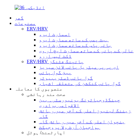
گھر
مصنوعات
ERV/HRV
اسمارٹ ایرو
ہیٹ پمپ کے ساتھ سمارٹ ایرو
بائی پاس کے ساتھ سمارٹ ایرو
نالی کے پانی کے ساتھ سمارٹ ایچ آر وی
ڈکٹ لیس اررو
ERV/HRV پائپنگ فٹنگز
ای پی پی میٹریل پائپ لائن سیریز
پیئ گول پائپ
گول پائپ ڈسٹریبیوٹر
گول پائپ کنکشن کی متعلقہ اشیاء
منصوبوں کا معاملہ
صحت مند رہائشی
چینگڈوجیاٹونگ یونیورسٹی۔ بین
الاقوامی برادری
زیننگ لینیون اعلی کے آخر میں رہائش
گاہ
ینچوان اعلی کے آخر میں رہائش گاہ
ہواجیان آرٹ ولا پروجیکٹ
اپارٹمنٹ/ ہوٹل