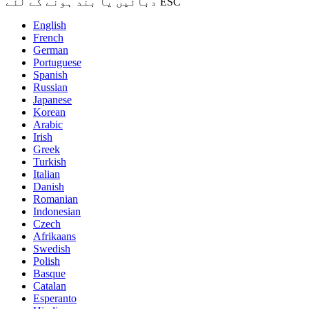
دبائیں یا بند ہونے کے لئے ESC
English
French
German
Portuguese
Spanish
Russian
Japanese
Korean
Arabic
Irish
Greek
Turkish
Italian
Danish
Romanian
Indonesian
Czech
Afrikaans
Swedish
Polish
Basque
Catalan
Esperanto