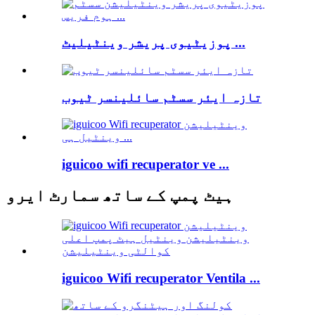
پوزیٹیوی پریشر وینٹیلیٹ ...
تازہ ایئر سسٹم سائلینسر ٹیوب
iguicoo wifi recuperator ve ...
ہیٹ پمپ کے ساتھ سمارٹ ایرو
iguicoo Wifi recuperator Ventila ...