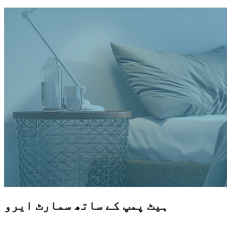
ہیٹ پمپ کے ساتھ سمارٹ ایرو