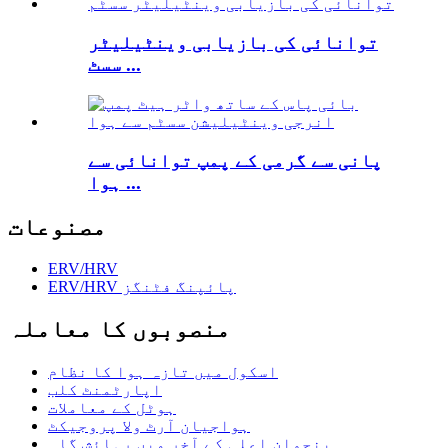
توانائی کی بازیابی وینٹیلیٹر
سسٹ ...
پانی سے گرمی کے پمپ توانائی سے
ہوا ...
مصنوعات
ERV/HRV
ERV/HRV پائپنگ فٹنگز
منصوبوں کا معاملہ
اسکول میں تازہ ہوا کا نظام
اپارٹمنٹ کلب
ہوٹل کے معاملات
ہواجیان آرٹ ولا پروجیکٹ
ینچوان اعلی کے آخر میں رہائش گاہ