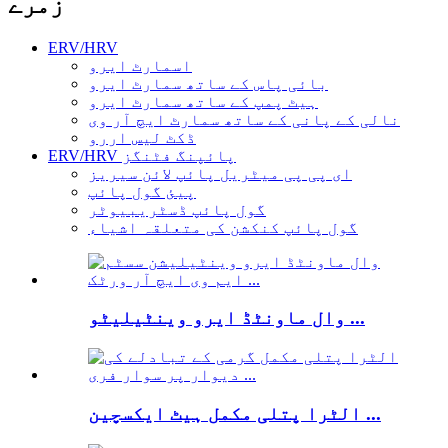
زمرے
ERV/HRV
اسمارٹ ایرو
بائی پاس کے ساتھ سمارٹ ایرو
ہیٹ پمپ کے ساتھ سمارٹ ایرو
نالی کے پانی کے ساتھ سمارٹ ایچ آر وی
ڈکٹ لیس اررو
ERV/HRV پائپنگ فٹنگز
ای پی پی میٹریل پائپ لائن سیریز
پیئ گول پائپ
گول پائپ ڈسٹریبیوٹر
گول پائپ کنکشن کی متعلقہ اشیاء
وال ماونٹڈ ایرو وینٹیلیٹو ...
الٹرا پتلی مکمل ہیٹ ایکسچین ...