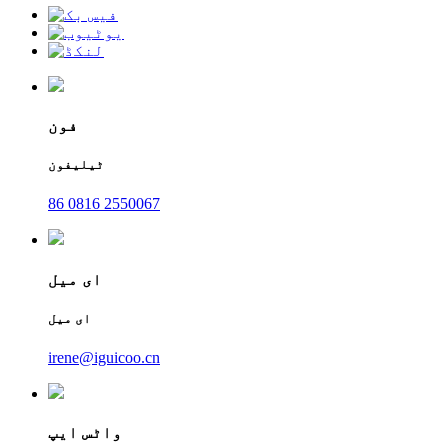
فون
ٹیلیفون
86 0816 2550067
ای میل
ای میل
irene@iguicoo.cn
واٹس ایپ