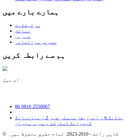
ہمارے بارے میں
سرٹیفکیٹ
نمائش
خبریں
عمومی سوالنامہ
ہم سے رابطہ کریں
ای میل
irene@iguicoo.cn
86 0816 2550067
بلڈنگ 6 ، انوویشن سینٹر فیز 2 ، میانیانگ
کیچوانگ ڈسٹرکٹ ، صوبہ سچوان
© کاپی رائٹ - 2010-2023: تمام حقوق محفوظ ہیں۔